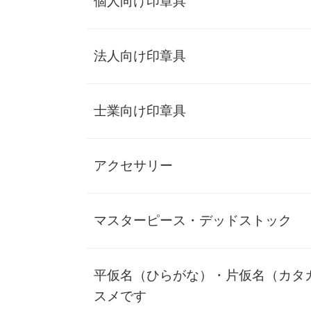
個人向け印章具
談をいただくことがあります。
その背景には、多くの方が「ひらがなやカタカナでは魅力的
な印鑑を作るのが難しい」というイメージをお持ちだからで
す。
法人向け印章具
しかし、それは誤解です。
鈴印では、ひらがなやカタカナのお名前でも、
印相体
を駆使
士業向け印章具
した美しく個性的な実印をお作りしています。
本記事では、その魅力と技術について詳しく解説します。
アクセサリー
ひらがな・カタカナの美しさを引き出
す工夫
マスターピース・デッドストック
日本独自の美しい文字
平仮名（ひらがな）・片仮名（カタ
スメです
ひらがなとカタカナは、日本独自の文字文化として誇るべき
存在です。