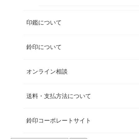
少しだけ歴史を紐解きますと
ひらがなは、中国から伝来した漢字を元に日本で派生したも
印鑑について
ので、西暦900年頃の平安時代に万葉仮名をくずしたルーツ
を持ちます。
カタカナも、ひらがなと誕生時期は同じ頃ですが、漢字から
一部を抜き出したものが起源と言われています。
鈴印について
いずれも柔らかな曲線やシンプルな形状は、印鑑デザインに
おいても新たな可能性を秘めています。
オンライン相談
しかし、一般的な印鑑制作では、美しいひらがなやカタカナ
を引き立てることが難しい場合があります。
その原因の一つが、
PCフォントに頼ったデザイン
です。
送料・支払方法について
印鑑が美しくならない理由は作成プロ
鈴印コーポレートサイト
セスにあります
PCフォントと印鑑の相性