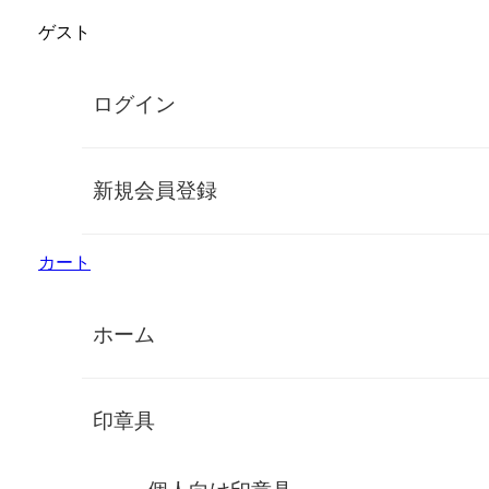
コ
ゲスト
ン
株式会社鈴印
テ
ン
手彫り高級印鑑
ログイン
ツ
に
MENU
ス
キ
新規会員登録
ッ
平仮名（ひらがな）・片仮名（カタカ
プ
ナ）の印鑑は、印相体がオススメです
カート
ひらがなやカタカナで美しい実印を作
るために
ホーム
ひらがなやカタカナでも、唯一無二の
印章具
美しい実印を作れます
「ひらがなやカタカナで美しい実印を作りたい」というご相