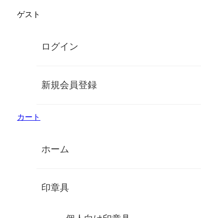
コ
ゲスト
ン
株式会社鈴印
テ
ン
手彫り高級印鑑
ログイン
ツ
に
MENU
ス
キ
【司法書士】牛角（上白） 職印（角
新規会員登録
ッ
印・寸胴）
プ
カート
ホーム
【司法書士】牛角（上白） 職印（角
印章具
印・寸胴）