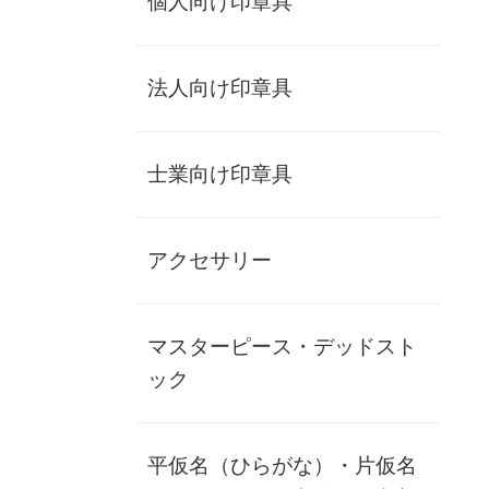
個人向け印章具
PRO-SHI-WH-SQ
【司法書士】牛角（上白） 職印（角印・寸胴）15
㎜
法人向け印章具
角印書体
士業向け印章具
作成する司法書士名
イメージチェック
あり 1回のみ無料
なし
アクセサリー
在庫状態 : 在庫有り
¥95,400
(税別)
マスターピース・デッドスト
(
税込
¥104,940 )
ック
数量
【司法書士】牛角（上白） 職印（角印・寸胴）18
平仮名（ひらがな）・片仮名