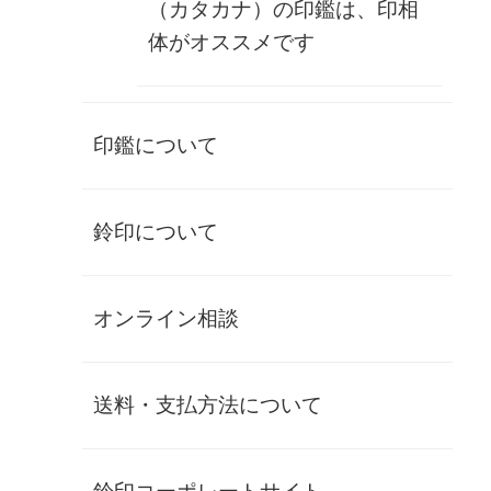
㎜
（カタカナ）の印鑑は、印相
体がオススメです
角印書体
作成する司法書士名
イメージチェック
印鑑について
あり 1回のみ無料
なし
在庫状態 : 在庫有り
¥95,400
(税別)
鈴印について
(
税込
¥104,940 )
数量
オンライン相談
【司法書士】牛角（上白） 職印（角印・寸胴）21
送料・支払方法について
㎜
角印書体