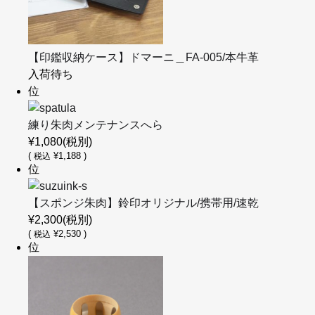
【印鑑収納ケース】ドマーニ＿FA-005/本牛革
入荷待ち
位
練り朱肉メンテナンスへら
¥1,080
(税別)
(
¥1,188 )
税込
位
【スポンジ朱肉】鈴印オリジナル/携帯用/速乾
¥2,300
(税別)
(
¥2,530 )
税込
位