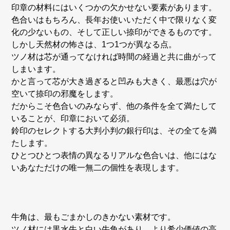
印章の材料にはいくつかの欠かせない要素があります。
色合いはもちろん、長年お使いいただく中で限りなく変
化の少ないもの、そして正しい捺印ができるものです。
しかし天然材の怖さは、1つ1つが異なる点。
ツノ材は芯が通ってなければ時間の経過と共に曲がって
しまいます。
かと言って芯が大き過ぎると凹みも大きく、最悪は穴が
空いて捺印の邪魔をします。
だからこそ色合いのみならず、他の条件を全て満たして
いることが、印章において必須。
鈴印のセレクトする大判小判の銀行印は、その全てを満
たします。
ひとつひとつ表情の異なるリアルな色合いは、他にはな
いあなただけの唯一無二の個性を表現します。
牛角は、最もごまかしのきかない素材です。
ツノ材には黒水牛と白い牛角があり、より希少価値の高