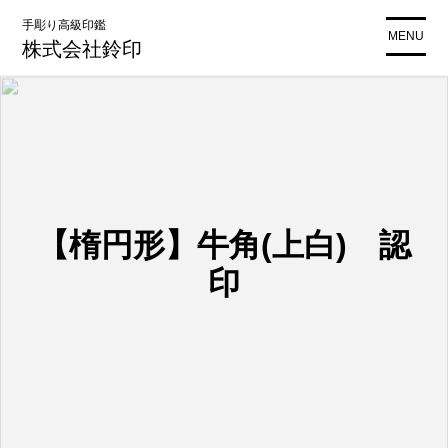
コ
手彫り高級印鑑
ン
MENU
株式会社鈴印
テ
ン
ツ
に
ス
キ
ッ
プ
【楕円形】牛角(上白) 認
印