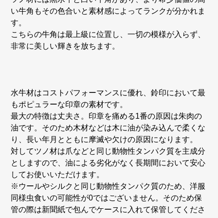
い牛角もその色合いと素材感によってランクが分かれま
す。
こちらの牛角は最上級に位置し、一切の模様が入らず、
非常に美しい輝きを放ちます。
水牛材はコストパフォーマンスに優れ、鈴印において最
もポピュラーな印章の素材です。
最大の特徴は丈夫さ。印章を痛める1番の原因は朱肉の
油です。そのため木材などは木に油が染み込んで柔くな
り、長い年月とともに摩滅や欠けの原因になります。
対してツノ材は爪などと同じ動物性タンパク質を主成分
としますので、油による劣化がなく長期間において安心
してお使いいただけます。
※ウールやシルクと同じ動物性タンパク質のため、洋服
同様虫食いの可能性が0ではございません。そのため保
管の際は新聞紙で包んでケースに入れて保管してくださ