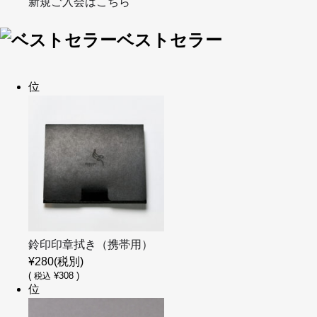
新規ご入会はこちら
ベストセラー
位
鈴印印章拭き（携帯用）
¥280
(税別)
(
¥308 )
税込
位