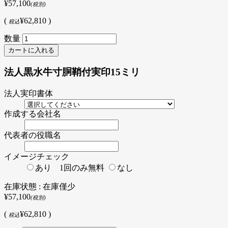
¥57,100
(税別)
(
¥62,810 )
税込
数量
法人黒水牛寸胴鞘付実印15ミリ
法人実印書体
作成する会社名
代表者の役職名
イメージチェック
あり 1回のみ無料
なし
在庫状態 : 在庫僅少
¥57,100
(税別)
(
¥62,810 )
税込