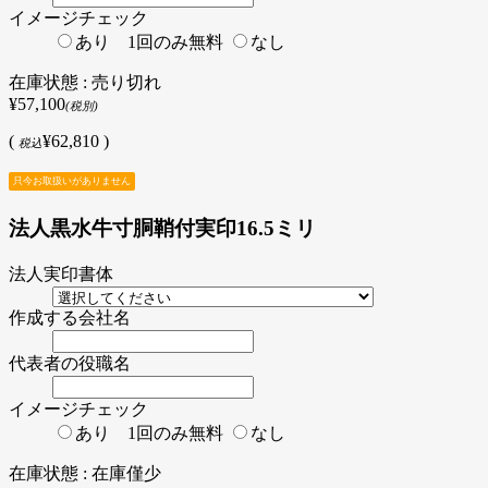
イメージチェック
あり 1回のみ無料
なし
在庫状態 : 売り切れ
¥57,100
(税別)
(
¥62,810 )
税込
只今お取扱いがありません
法人黒水牛寸胴鞘付実印16.5ミリ
法人実印書体
作成する会社名
代表者の役職名
イメージチェック
あり 1回のみ無料
なし
在庫状態 : 在庫僅少