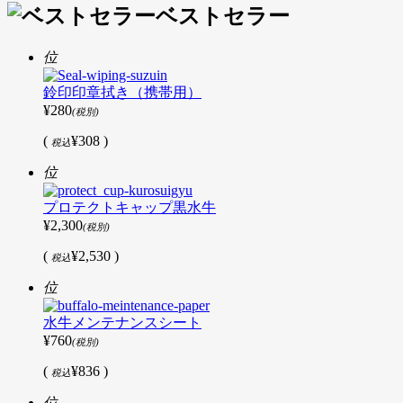
ベストセラー
位
鈴印印章拭き（携帯用）
¥280
(税別)
(
¥308 )
税込
位
プロテクトキャップ黒水牛
¥2,300
(税別)
(
¥2,530 )
税込
位
水牛メンテナンスシート
¥760
(税別)
(
¥836 )
税込
位