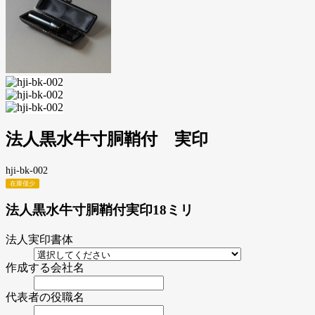
法人黒水牛寸胴鞘付 実印
hji-bk-002
在庫僅少
法人黒水牛寸胴鞘付実印18ミリ
法人実印書体
作成する会社名
代表者の役職名