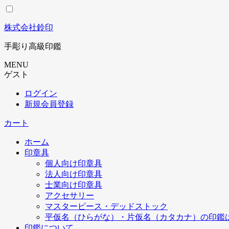
コ
ン
株式会社鈴印
テ
ン
手彫り高級印鑑
ツ
に
MENU
ス
ゲスト
キ
ログイン
ッ
新規会員登録
プ
カート
ホーム
印章具
個人向け印章具
法人向け印章具
士業向け印章具
アクセサリー
マスターピース・デッドストック
平仮名（ひらがな）・片仮名（カタカナ）の印鑑
印鑑について