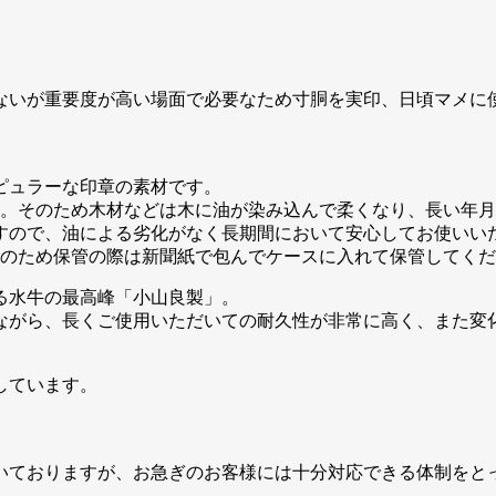
。
ないが重要度が高い場面で必要なため寸胴を実印、日頃マメに
ピュラーな印章の素材です。
す。そのため木材などは木に油が染み込んで柔くなり、長い年
すので、油による劣化がなく長期間において安心してお使いい
そのため保管の際は新聞紙で包んでケースに入れて保管してく
る水牛の最高峰「小山良製」。
ながら、長くご使用いただいての耐久性が非常に高く、また変
しています。
頂いておりますが、お急ぎのお客様には十分対応できる体制をと