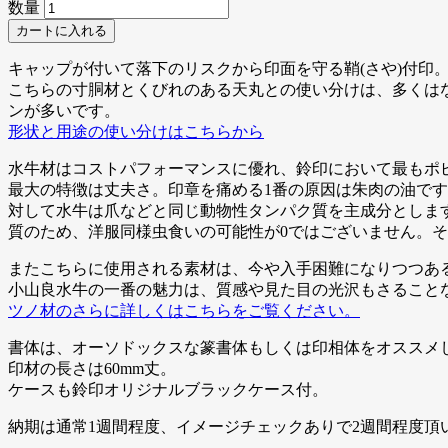
数量
キャップが付いて落下のリスクから印面を守る鞘(さや)付印
こちらの寸胴材とくびれのある天丸との使い分けは、多くは
ンが多いです。
形状と用途の使い分けはこちらから
水牛材はコストパフォーマンスに優れ、鈴印において最もポ
最大の特徴は丈夫さ。印章を痛める1番の原因は朱肉の油で
対して水牛は爪などと同じ動物性タンパク質を主成分としま
質のため、洋服同様虫食いの可能性が0ではございません。
またこちらに使用される素材は、今や入手困難になりつつあ
小山良水牛の一番の魅力は、質感や見た目の光沢もさること
ツノ材のさらに詳しくはこちらをご覧ください。
書体は、オーソドックスな篆書体もしくは印相体をオススメ
印材の長さは60mm丈。
ケースも鈴印オリジナルブラックケース付。
納期は通常1週間程度、イメージチェックありで2週間程度