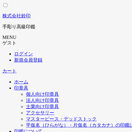
コ
ン
株式会社鈴印
テ
ン
手彫り高級印鑑
ツ
に
MENU
ス
ゲスト
キ
ログイン
ッ
新規会員登録
プ
カート
ホーム
印章具
個人向け印章具
法人向け印章具
士業向け印章具
アクセサリー
マスターピース・デッドストック
平仮名（ひらがな）・片仮名（カタカナ）の印鑑
印鑑について