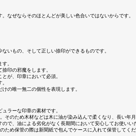
。
す。なぜならそのほとんどが美しい色合いではないからです。
少ないもの、そして正しい捺印ができるものです。
ます。
て捺印の邪魔をします。
ことが、印章において必須。
す。
だけの唯一無二の個性を表現します。
ピュラーな印章の素材です。
す。そのため木材などは木に油が染み込んで柔くなり、長い年
すので、油による劣化がなく長期間において安心してお使いい
そのため保管の際は新聞紙で包んでケースに入れて保管してく