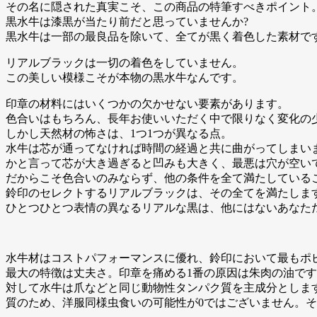
その名に隠された真実こそ、この商品の特筆すべきポイント
黒水牛は漆黒が当たり前だと思っていませんか?
黒水牛は一部の最良品を除いて、全てが黒く着色した素材で
リアルブラックは一切の着色をしていません。
この美しい模様こそが本物の黒水牛なんです。
印章の材料にはいくつかの欠かせない要素があります。
色合いはもちろん、長年お使いいただく中で限りなく変化の
しかし天然材の怖さは、1つ1つが異なる点。
水牛は芯が通ってなければ時間の経過と共に曲がってしまい
かと言って芯が大き過ぎると凹みも大きく、最悪は穴が空い
だからこそ色合いのみならず、他の条件を全て満たしている
鈴印のセレクトするリアルブラックは、その全てを満たしま
ひとつひとつ表情の異なるリアルな黒は、他にはないあなた
水牛材はコストパフォーマンスに優れ、鈴印において最もポ
最大の特徴は丈夫さ。印章を痛める1番の原因は朱肉の油で
対して水牛は爪などと同じ動物性タンパク質を主成分としま
質のため、洋服同様虫食いの可能性が0ではございません。