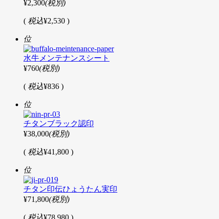
¥2,300
(税別)
(
税込
¥2,530 )
位
水牛メンテナンスシート
¥760
(税別)
(
税込
¥836 )
位
チタンブラック認印
¥38,000
(税別)
(
税込
¥41,800 )
位
チタン印伝ひょうたん実印
¥71,800
(税別)
(
税込
¥78,980 )